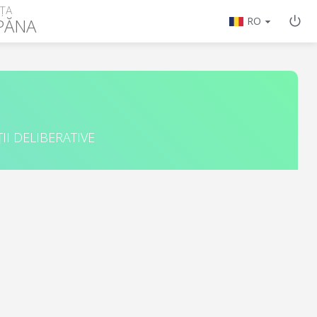
ȚA
PĂNA
RO
II DELIBERATIVE