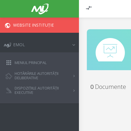
WEBSITE INSTITUȚIE
EMOL
MENIUL PRINCIPAL
HOTĂRÂRILE AUTORITĂȚII
DELIBERATIVE
0
Documente
DISPOZIȚIILE AUTORITĂȚII
EXECUTIVE