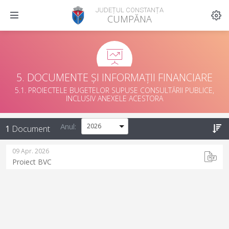
JUDEȚUL CONSTANȚA
CUMPĂNA
5. DOCUMENTE ȘI INFORMAȚII FINANCIARE
5.1. PROIECTELE BUGETELOR SUPUSE CONSULTĂRII PUBLICE,
INCLUSIV ANEXELE ACESTORA
Anul:
1
Document
09 Apr. 2026
Proiect BVC