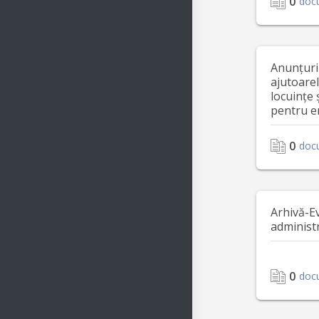
0
doc
Anunțuri
ajutoare
locuințe 
pentru e
0
doc
Arhivă-E
administ
0
doc