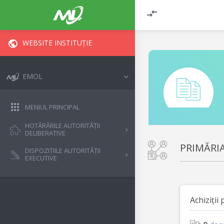
WEBSITE INSTITUȚIE
EMOL
MENIUL PRINCIPAL
HOTĂRÂRILE AUTORITĂȚII
DELIBERATIVE
PRIMĂRI
DISPOZIȚIILE AUTORITĂȚII
EXECUTIVE
Achiziții 