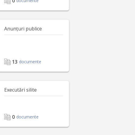
0
documente
Anunțuri publice
13
documente
Executări silite
0
documente