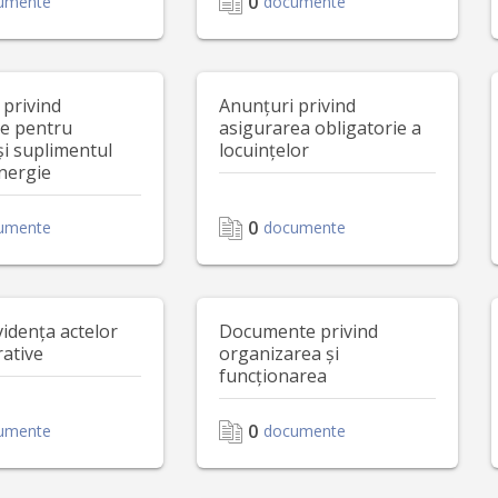
0
umente
documente
 privind
Anunțuri privind
le pentru
asigurarea obligatorie a
și suplimentul
locuințelor
nergie
0
umente
documente
vidența actelor
Documente privind
rative
organizarea și
funcționarea
0
umente
documente