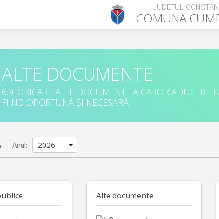
JUDEȚUL CONSTAN
COMUNA
CUM
ALTE DOCUMENTE
6.9. ORICARE ALTE DOCUMENTE A CĂROR ADUCERE L
FIIND OPORTUNĂ ȘI NECESARĂ
A
Anul:
publice
Alte documente