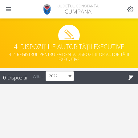
JUDEȚUL CONSTANȚA
CUMPĂNA
4. DISPOZIȚIILE AUTORITĂȚII EXECUTIVE
4.2. REGISTRUL PENTRU EVIDENȚA DISPOZIȚIILOR AUTORITĂȚII
EXECUTIVE
Anul:
0
Dispoziții