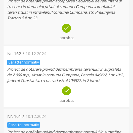
Proiect de hotărâre privind acceptarea Declaratiei de renuntare si
trecerea in domeniul privat al comunei Cumpana a imobilului -
teren situat in intravilanul comunei Cumpana, str. Prelungirea
Tractorului nr. 23
aprobat
Nr.
162
/
10.12.2024
Caracter normativ
Proiect de hotărâre privind dezmembrarea terenului in suprafata
de 2.000 mp , situat in comuna Cumpana, Parcela A496/2, Lot 10/2,
judetul Constanta, cu nr. cadastral 106577, in 2 loturi
aprobat
Nr.
161
/
10.12.2024
Caracter normativ
Proiect de hotărâre privind dezmembrarea terenului in suprafata