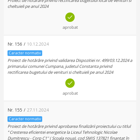
Proiect de hotărâre privind rectificarea bugetului local de venituri si
cheltuieli pe anul 2024
aprobat
Nr.
156
/
10.12.2024
Caracter normativ
Proiect de hotărâre privind validarea Dispozitiei nr. 499/03.12.2024 a
primarului comunei Cumpana, judetul Constanta privind
rectificarea bugetului de venituri si cheltuieli pe anul 2024
aprobat
Nr.
155
/
27.11.2024
Caracter normativ
Proiect de hotărâre privind aprobarea finalizării proiectului cu titlul
’’ Cresterea eficientei energetice la Liceul Tehnologic Nicolae
Dumitrescu - Corp C1'' ( Scoala noua), cod SMIS 137821 finanțat în