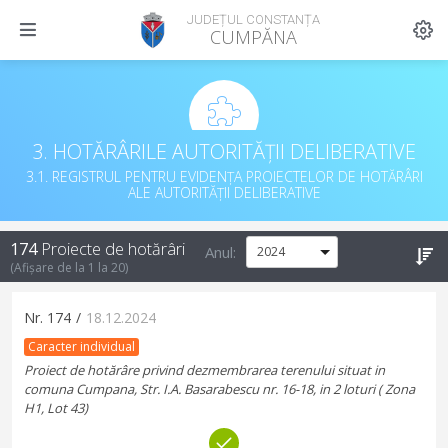
JUDEȚUL CONSTANȚA
CUMPĂNA
3. HOTĂRÂRILE AUTORITĂȚII DELIBERATIVE
3.1. REGISTRUL PENTRU EVIDENȚA PROIECTELOR DE HOTĂRÂRI
ALE AUTORITĂȚII DELIBERATIVE
174
Proiecte de hotărâri
Anul:
(Afișare de la
1
la
20
)
Nr.
174
/
18.12.2024
Caracter individual
Proiect de hotărâre privind dezmembrarea terenului situat in
comuna Cumpana, Str. I.A. Basarabescu nr. 16-18, in 2 loturi ( Zona
H1, Lot 43)