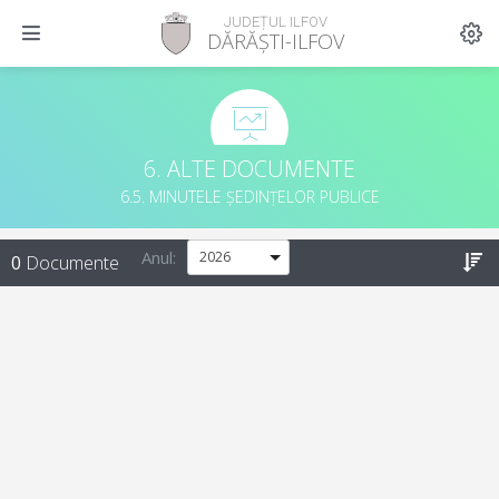
JUDEȚUL ILFOV
DĂRĂȘTI-ILFOV
6. ALTE DOCUMENTE
6.5. MINUTELE ȘEDINȚELOR PUBLICE
Anul:
0
Documente