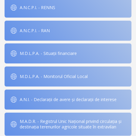
A.N.C.P.I. - RENNS
A.N.C.P.I. - RAN
M.D.L.P.A. - Situații financiare
M.D.L.P.A. - Monitorul Oficial Local
A.N.I. - Declarații de avere și declarații de interese
M.A.D.R. - Registrul Unic Național privind circulația și
destinația terenurilor agricole situate în extravilan