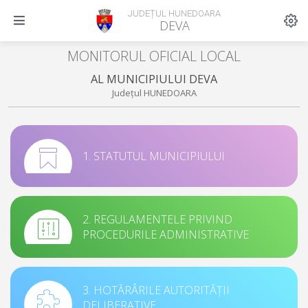
JUDEȚUL HUNEDOARA
DEVA
MONITORUL OFICIAL LOCAL
AL MUNICIPIULUI DEVA
Județul HUNEDOARA
1. STATUTUL MUNICIPIULUI
2. REGULAMENTELE PRIVIND
PROCEDURILE ADMINISTRATIVE
3. HOTĂRÂRILE AUTORITĂȚII
DELIBERATIVE