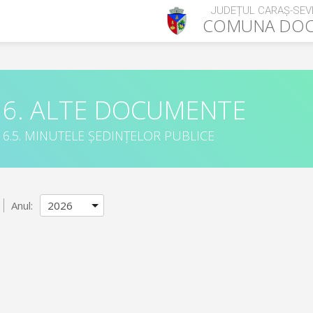
JUDEȚUL CARAȘ-SEV
COMUNA
DOC
6. ALTE DOCUMENTE
6.5. MINUTELE ȘEDINȚELOR PUBLICE
Anul: