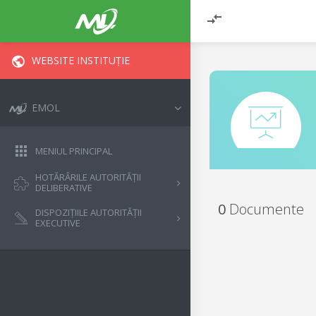
WEBSITE INSTITUȚIE
EMOL
MENIUL PRINCIPAL
HOTĂRÂRILE AUTORITĂȚII
DELIBERATIVE
0
Documente
DISPOZIȚIILE AUTORITĂȚII
EXECUTIVE