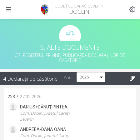
JUDEȚUL CARAȘ-SEVERIN
DOCLIN
6. ALTE DOCUMENTE
6.7. REGISTRUL PRIVIND PUBLICAREA DECLARAȚIILOR DE
CĂSĂTORIE
Anul:
4
Declarații de căsătorie
253
/
27.05.2026
DARIUS+DĂNUŢ
PINTEA
Com. Doclin, județul Caraș-
Severin
ANDREEA-DANA
OANĂ
Com. Doclin, județul Caraș-