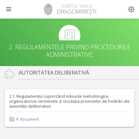
JUDEȚUL VASLUI
DRAGOMIREȘTI
2. REGULAMENTELE PRIVIND PROCEDURILE
ADMINISTRATIVE
AUTORITATEA DELIBERATIVĂ
2.1. Regulamentul cuprinzând măsurile metodologice,
organizatorice, termenele și circulația proiectelor de hotărâri ale
autorității deliberative
1
document