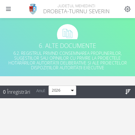
JUDEȚUL MEHEDINȚI
DROBETA-TURNU SEVERIN
6. ALTE DOCUMENTE
6.2. REGISTRUL PRIVIND CONSEMNAREA PROPUNERILOR,
SUGESTIILOR SAU OPINIILOR CU PRIVIRE LA PROIECTELE
HOTĂRÂRILOR AUTORITĂȚII DELIBERATIVE ȘI ALE PROIECTELOR
DISPOZIȚIILOR AUTORITĂȚII EXECUTIVE
Anul
:
0
Înregistrări