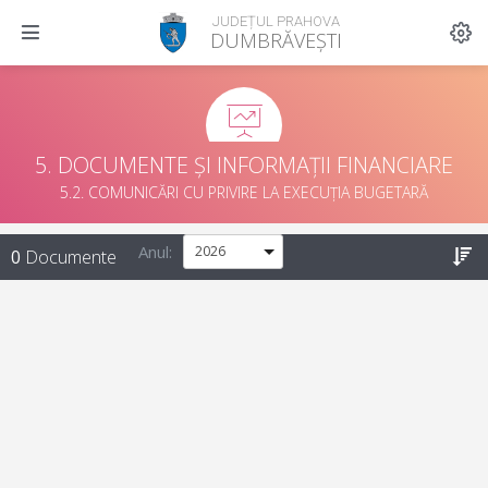
JUDEȚUL PRAHOVA
DUMBRĂVEȘTI
5. DOCUMENTE ȘI INFORMAȚII FINANCIARE
5.2. COMUNICĂRI CU PRIVIRE LA EXECUȚIA BUGETARĂ
Anul:
0
Documente