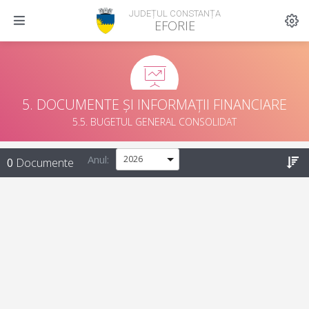
JUDEȚUL CONSTANȚA
EFORIE
5. DOCUMENTE ȘI INFORMAȚII FINANCIARE
5.5. BUGETUL GENERAL CONSOLIDAT
Anul:
0
Documente