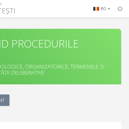
A
TEȘTI
RO
ND PROCEDURILE
LOGICE, ORGANIZATORICE, TERMENELE ȘI
ĂȚII DELIBERATIVE
NT