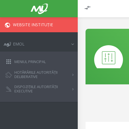
WEBSITE INSTITUȚIE
EMOL
MENIUL PRINCIPAL
HOTĂRÂRILE AUTORITĂȚII
DELIBERATIVE
DISPOZIȚIILE AUTORITĂȚII
EXECUTIVE