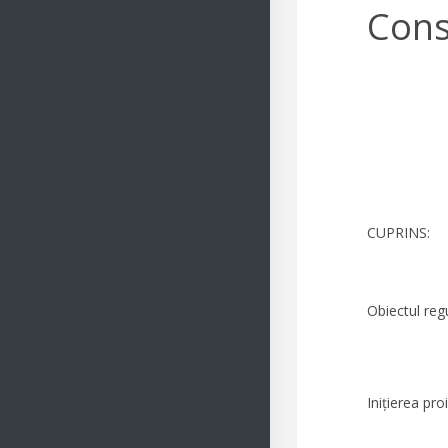
Consi
CUPRINS:
Obiectul regulamentul
Inițierea proiectelo