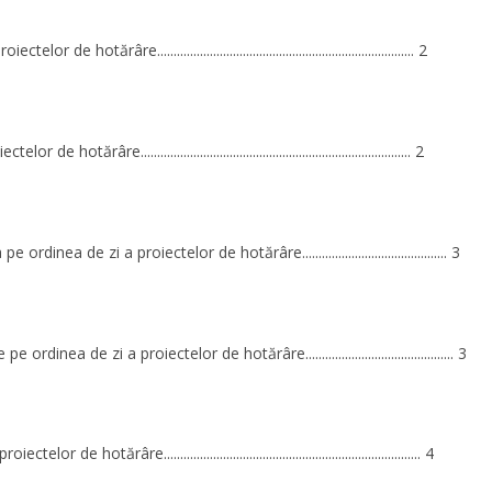
lor de hotărâre.............................................................................. 2
 de hotărâre.................................................................................. 2
ordinea de zi a proiectelor de hotărâre............................................ 3
ordinea de zi a proiectelor de hotărâre............................................. 3
lor de hotărâre.............................................................................. 4