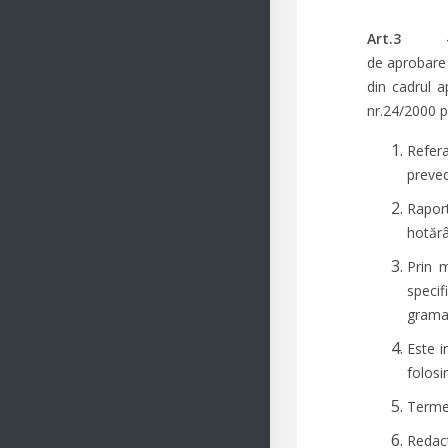
Art.
de aprobare 
din cadrul a
nr.24/2000 p
Refera
preved
Raport
hotărâ
Prin m
specif
gramat
Este i
folosi
Termen
Red