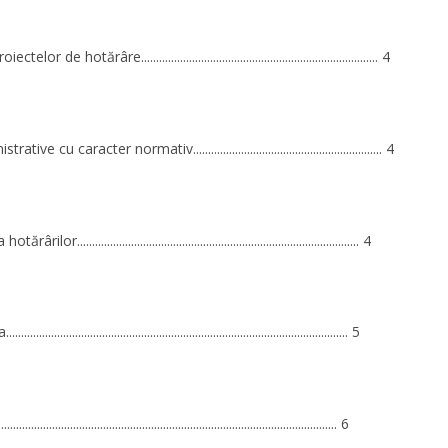
or de hotărâre............................................................................... 4
ive cu caracter normativ............................................................... 4
or.............................................................................................. 4
....................................................................................................... 5
.......................................................................................................... 6