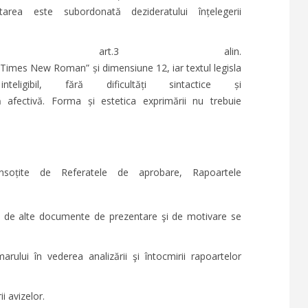
rea este subordonată dezideratului înțelegerii
e la art.3 alin.
t ”Times New Roman” și dimensiune 12, iar textul legisla
gibil, fără dificultăți sintactice și
afectivă. Forma și estetica exprimării nu trebuie
soțite de Referatele de aprobare, Rapoartele
şi de alte documente de prezentare şi de motivare se
rului în vederea analizării şi întocmirii rapoartelor
ii avizelor.