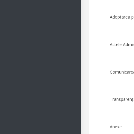
Adoptarea proiectel
Actele Administrat
Comunicarea hotărâril
Transparența...........
Anexe....................