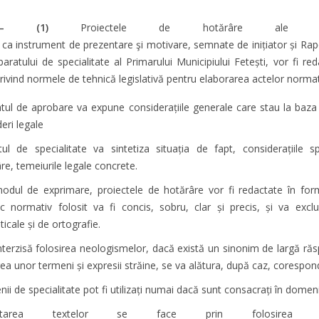
3 – (1)
Proiectele de hotărâre ale Cons
ca instrument de prezentare şi motivare, semnate de inițiator și Rap
paratului de specialitate al Primarului Municipiului Fetești, vor fi r
rivind normele de tehnică legislativă pentru elaborarea actelor normati
tul de aprobare va expune considerațiile generale care stau la baza i
eri legale
ul de specialitate va sintetiza situația de fapt, considerațiile 
re, temeiurile legale concrete.
odul de exprimare, proiectele de hotărâre vor fi redactate în forma 
ic normativ folosit va fi concis, sobru, clar și precis, și va excl
icale și de ortografie.
nterzisă folosirea neologismelor, dacă există un sinonim de largă răs
rea unor termeni și expresii străine, se va alătura, după caz, corespon
ii de specialitate pot fi utilizați numai dacă sunt consacrați în domeni
actarea textelor se face prin folosirea c