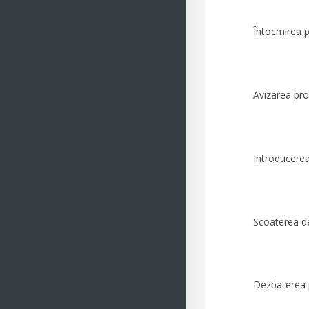
Întocmirea proiecte
Avizarea proiectelor
Introducerea pe 
Scoaterea de pe 
Dezbaterea proiecte