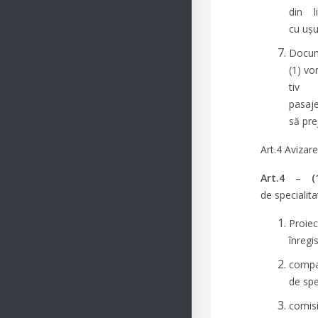
din l
cu ușu
D
(1) vo
tiv 
pasaj
să prej
Art.4 Avizar
Art.4 – 
de specialit
Proiec
înregi
compar
de spe
comisi