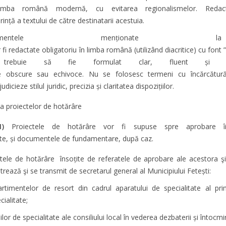
imba română modernă, cu evitarea regionalismelor. Redacta
rință a textului de către destinatarii acestuia.
ocumentele menționat
r fi redactate obligatoriu în limba română (utilizând diacritice) cu fon
trebuie să fie formulat clar, fluent și inteli
e obscure sau echivoce. Nu se folosesc termeni cu încărcătură 
udicieze stilul juridic, precizia și claritatea dispozițiilor.
ea proiectelor de hotărâre
(1)
Proiectele de hotărâre vor fi supuse spre aprobare în
ate, și documentele de fundamentare, după caz.
tele de hotărâre însoțite de referatele de aprobare ale acestora 
strează şi se transmit de secretarul general al Municipiului Fetești:
timentelor de resort din cadrul aparatului de specialitate al prima
cialitate;
ilor de specialitate ale consiliului local în vederea dezbaterii și întocmir