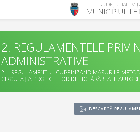
JUDEȚUL IALOMIȚ
MUNICIPIUL
FE
2. REGULAMENTELE PRIVI
ADMINISTRATIVE
2.1. REGULAMENTUL CUPRINZÂND MĂSURILE METODO
CIRCULAȚIA PROIECTELOR DE HOTĂRÂRI ALE AUTORIT
DESCARCĂ REGULAME