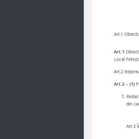
Art.1 Obiect
Art.1
Obiect
Local Fetești
Art.2 Inițier
Art.2 – (1)
P
Redact
din ca
A
rt.3 