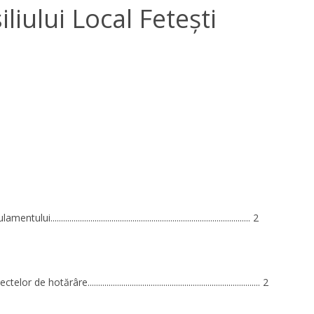
liului Local Fetești
ui............................................................................................... 2
r de hotărâre.................................................................................. 2