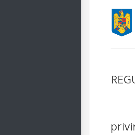
REG
priv