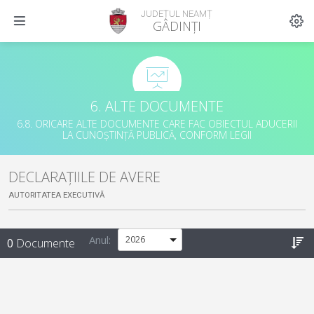
JUDEȚUL NEAMȚ
GÂDINȚI
6. ALTE DOCUMENTE
6.8. ORICARE ALTE DOCUMENTE CARE FAC OBIECTUL ADUCERII
LA CUNOȘTINȚĂ PUBLICĂ, CONFORM LEGII
DECLARAȚIILE DE AVERE
AUTORITATEA EXECUTIVĂ
Anul:
0
Documente