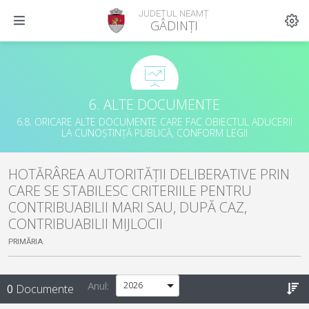
JUDEȚUL NEAMȚ
GÂDINȚI
6. ALTE DOCUMENTE
6.8. ORICARE ALTE DOCUMENTE CARE FAC OBIECTUL ADUCERII
LA CUNOȘTINȚĂ PUBLICĂ, CONFORM LEGII
HOTĂRÂREA AUTORITĂȚII DELIBERATIVE PRIN
CARE SE STABILESC CRITERIILE PENTRU
CONTRIBUABILII MARI SAU, DUPĂ CAZ,
CONTRIBUABILII MIJLOCII
PRIMĂRIA
Anul:
0
Documente