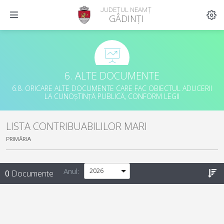
JUDEȚUL NEAMȚ
GÂDINȚI
6. ALTE DOCUMENTE
6.8. ORICARE ALTE DOCUMENTE CARE FAC OBIECTUL ADUCERII
LA CUNOȘTINȚĂ PUBLICĂ, CONFORM LEGII
LISTA CONTRIBUABILILOR MARI
PRIMĂRIA
Anul:
0
Documente