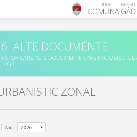
JUDEȚUL NEAMȚ
COMUNA
GÂDI
6. ALTE DOCUMENTE
6.8. ORICARE ALTE DOCUMENTE CARE FAC OBIECTUL
LEGII
URBANISTIC ZONAL
Anul: