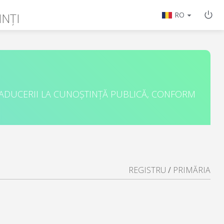
NȚI
RO
 ADUCERII LA CUNOȘTINȚĂ PUBLICĂ, CONFORM
REGISTRU
/
PRIMĂRIA