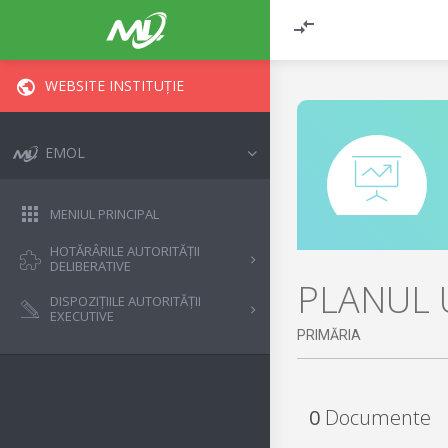
WEBSITE INSTITUȚIE
EMOL
MENIUL PRINCIPAL
HOTĂRÂRILE AUTORITĂȚII
DELIBERATIVE
PLANUL 
DISPOZIȚIILE AUTORITĂȚII
EXECUTIVE
PRIMĂRIA
0
Documente