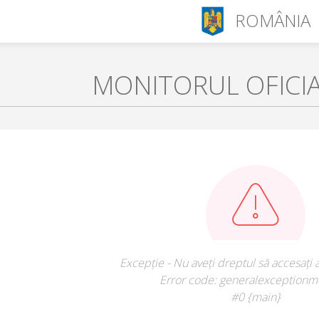
ROMÂNIA
MONITORUL OFICI
Excepție - Nu aveți dreptul să accesați 
Error code: generalexceptionm
#0 {main}