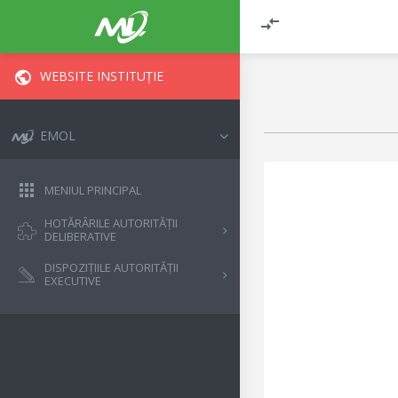
WEBSITE INSTITUȚIE
EMOL
MENIUL PRINCIPAL
HOTĂRÂRILE AUTORITĂȚII
DELIBERATIVE
DISPOZIȚIILE AUTORITĂȚII
EXECUTIVE