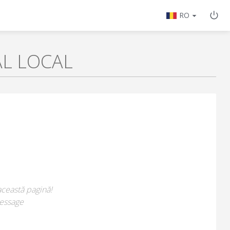
RO
AL LOCAL
această pagină!
essage