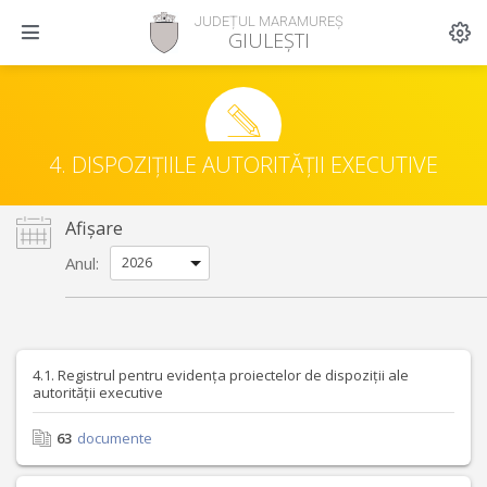
JUDEȚUL MARAMUREȘ
GIULEȘTI
4. DISPOZIȚIILE AUTORITĂȚII EXECUTIVE
Afișare
Anul:
4.1. Registrul pentru evidența proiectelor de dispoziții ale
autorității executive
63
documente