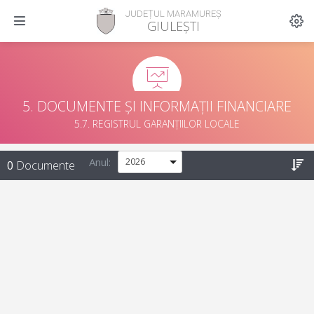
JUDEȚUL MARAMUREȘ
GIULEȘTI
5. DOCUMENTE ȘI INFORMAȚII FINANCIARE
5.7. REGISTRUL GARANȚIILOR LOCALE
Anul:
0
Documente