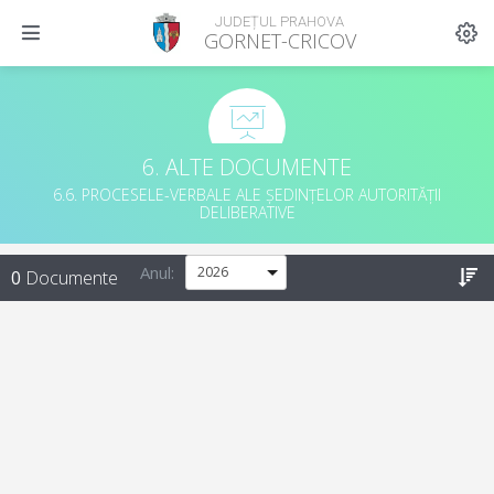
JUDEȚUL PRAHOVA
GORNET-CRICOV
6. ALTE DOCUMENTE
6.6. PROCESELE-VERBALE ALE ȘEDINȚELOR AUTORITĂȚII
DELIBERATIVE
Anul:
0
Documente