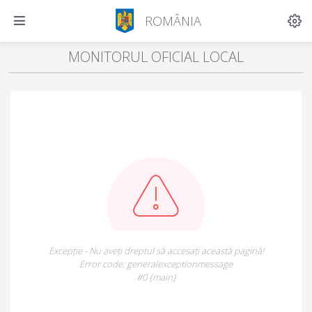
ROMÂNIA
MONITORUL OFICIAL LOCAL
Excepție - Nu aveți dreptul să accesați această pagină!
Error code: generalexceptionmessage
#0 {main}