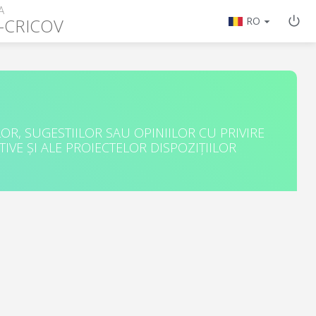
A
-CRICOV
RO
R, SUGESTIILOR SAU OPINIILOR CU PRIVIRE
IVE ȘI ALE PROIECTELOR DISPOZIȚIILOR