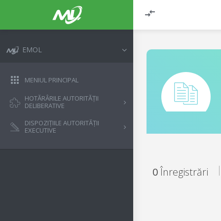
EMOL
MENIUL PRINCIPAL
HOTĂRÂRILE AUTORITĂȚII
DELIBERATIVE
DISPOZIȚIILE AUTORITĂȚII
EXECUTIVE
0
Înregistrări