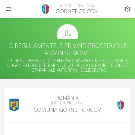
JUDEȚUL PRAHOVA
GORNET-CRICOV
2. REGULAMENTELE PRIVIND PROCEDURILE
ADMINISTRATIVE
2.1. REGULAMENTUL CUPRINZÂND MĂSURILE METODOLOGICE,
ORGANIZATORICE, TERMENELE ȘI CIRCULAȚIA PROIECTELOR DE
HOTĂRÂRI ALE AUTORITĂȚII DELIBERATIVE
ROMÂNIA
JUDEȚUL PRAHOVA
COMUNA GORNET-CRICOV