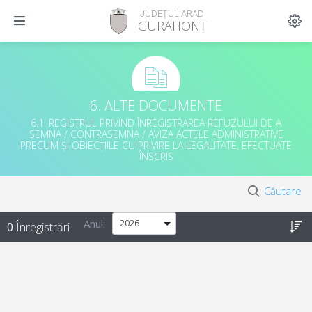
JUDEȚUL ARAD
GURAHONȚ
6. ALTE DOCUMENTE
6.1. REGISTRUL PRIVIND ÎNREGISTRAREA REFUZULUI DE A
SEMNA / CONTRASEMNA / AVIZA ACTELE ADMINISTRATIVE
PRECUM ȘI OBIECȚIILE CU PRIVIRE LA LEGALITATE, EFECTUATE
ÎNSCRIS
Căutare
Anul
:
0
Înregistrări