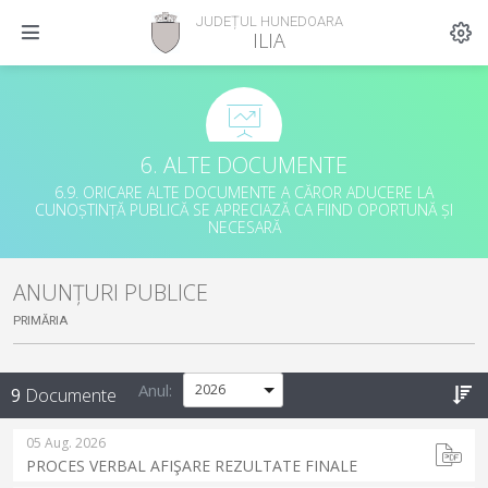
JUDEȚUL HUNEDOARA
ILIA
6. ALTE DOCUMENTE
6.9. ORICARE ALTE DOCUMENTE A CĂROR ADUCERE LA
CUNOȘTINȚĂ PUBLICĂ SE APRECIAZĂ CA FIIND OPORTUNĂ ȘI
NECESARĂ
ANUNȚURI PUBLICE
PRIMĂRIA
Anul:
9
Documente
05 Aug. 2026
PROCES VERBAL AFIŞARE REZULTATE FINALE