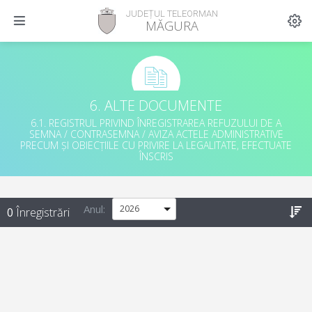
JUDEȚUL TELEORMAN
MĂGURA
6. ALTE DOCUMENTE
6.1. REGISTRUL PRIVIND ÎNREGISTRAREA REFUZULUI DE A
SEMNA / CONTRASEMNA / AVIZA ACTELE ADMINISTRATIVE
PRECUM ȘI OBIECȚIILE CU PRIVIRE LA LEGALITATE, EFECTUATE
ÎNSCRIS
Anul
:
0
Înregistrări