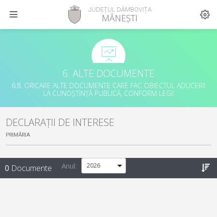
JUDEȚUL DÂMBOVIȚA
MĂNEȘTI
6. ALTE DOCUMENTE
6.8. ORICARE ALTE DOCUMENTE CARE FAC OBIECTUL ADUCERII
LA CUNOȘTINȚĂ PUBLICĂ, CONFORM LEGII
DECLARAȚII DE INTERESE
PRIMĂRIA
Anul:
0
Documente