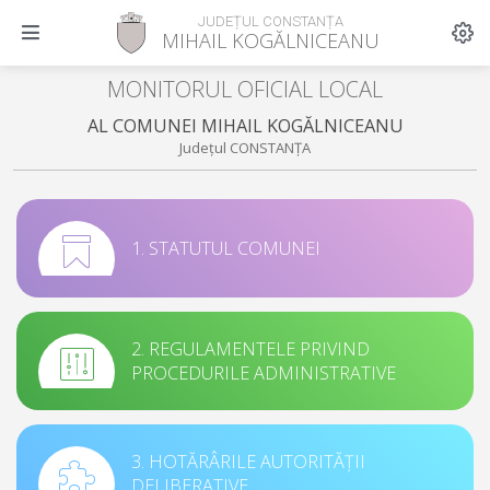
JUDEȚUL CONSTANȚA
MIHAIL KOGĂLNICEANU
MONITORUL OFICIAL LOCAL
AL COMUNEI MIHAIL KOGĂLNICEANU
Județul CONSTANȚA
1. STATUTUL COMUNEI
2. REGULAMENTELE PRIVIND
PROCEDURILE ADMINISTRATIVE
3. HOTĂRÂRILE AUTORITĂȚII
DELIBERATIVE