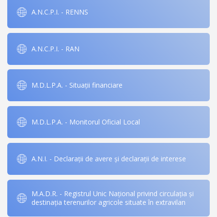
A.N.C.P.I. - RENNS
A.N.C.P.I. - RAN
M.D.L.P.A. - Situații financiare
M.D.L.P.A. - Monitorul Oficial Local
A.N.I. - Declarații de avere și declarații de interese
M.A.D.R. - Registrul Unic Național privind circulația și
destinația terenurilor agricole situate în extravilan