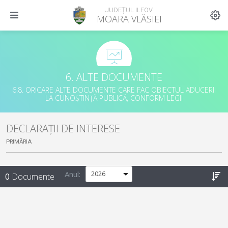
JUDEȚUL ILFOV
MOARA VLĂSIEI
6. ALTE DOCUMENTE
6.8. ORICARE ALTE DOCUMENTE CARE FAC OBIECTUL ADUCERII
LA CUNOȘTINȚĂ PUBLICĂ, CONFORM LEGII
DECLARAȚII DE INTERESE
PRIMĂRIA
Anul:
0
Documente