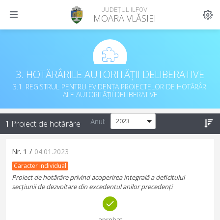
JUDEȚUL ILFOV
MOARA VLĂSIEI
3. HOTĂRÂRILE AUTORITĂȚII DELIBERATIVE
3.1. REGISTRUL PENTRU EVIDENȚA PROIECTELOR DE HOTĂRÂRI
ALE AUTORITĂȚII DELIBERATIVE
Anul:
1
Proiect de hotărâre
Nr.
1
/
04.01.2023
Caracter individual
Proiect de hotărâre privind acoperirea integrală a deficitului
secțiunii de dezvoltare din excedentul anilor precedenți
aprobat