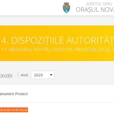
JUDEȚUL GORJ
ORAȘUL
NOV
4. DISPOZIȚIILE AUTORITĂȚ
4.1. REGISTRUL PENTRU EVIDENȚA PROIECTELOR DE D
oziții
Anul:
enumire Proiect
aracter individual