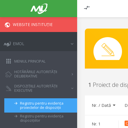
WEBSITE INSTITUȚIE
EMOL
MENIUL PRINCIPAL
HOTĂRÂRILE AUTORITĂȚII
DELIBERATIVE
1
Proiect de disp
DISPOZIȚIILE AUTORITĂȚII
EXECUTIVE
Registru pentru evidența
Nr.
/
Dată
D
proiectelor de dispoziții
Registru pentru evidența
dispozițiilor
C
Nr.
1