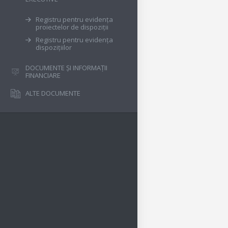
Registru pentru evidența
proiectelor de dispoziții
Registru pentru evidența
dispozițiilor
DOCUMENTE ȘI INFORMAȚII
FINANCIARE
ALTE DOCUMENTE