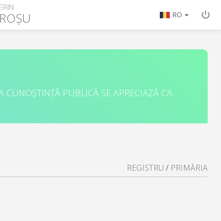
ERIN
 ROȘU
RO
A CUNOȘTINȚĂ PUBLICĂ SE APRECIAZĂ CA
REGISTRU
/
PRIMĂRIA