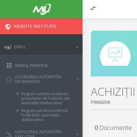
WEBSITE INSTITUȚIE
EMOL
MENIUL PRINCIPAL
HOTĂRÂRILE AUTORITĂȚII
DELIBERATIVE
ACHIZIȚI
Registru pentru evidența
proiectelor de hotărâri ale
PRIMĂRIA
autorității deliberative
Registru pentru evidența
hotărârilor autorității
deliberative
0
Documente
DISPOZIȚIILE AUTORITĂȚII
EXECUTIVE