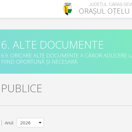
JUDEȚUL CARAȘ-SEV
ORAȘUL
OȚELU
6. ALTE DOCUMENTE
6.9. ORICARE ALTE DOCUMENTE A CĂROR ADUCERE L
FIIND OPORTUNĂ ȘI NECESARĂ
I PUBLICE
Anul: