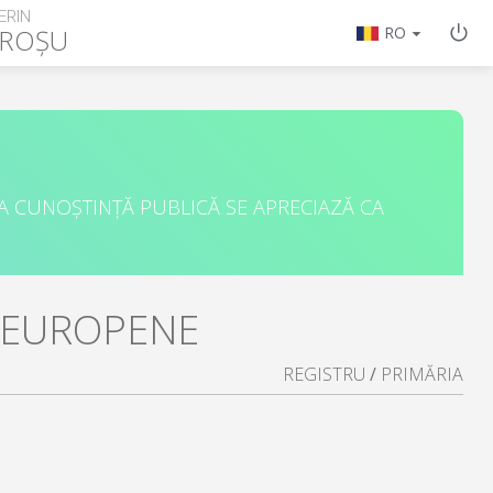
ERIN
 ROȘU
RO
A CUNOȘTINȚĂ PUBLICĂ SE APRECIAZĂ CA
I EUROPENE
REGISTRU
/
PRIMĂRIA