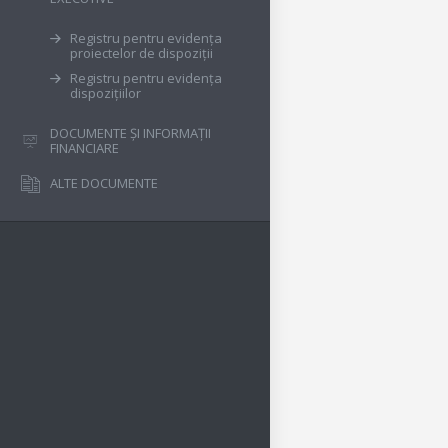
Registru pentru evidența
proiectelor de dispoziții
Registru pentru evidența
dispozițiilor
DOCUMENTE ȘI INFORMAȚII
FINANCIARE
ALTE DOCUMENTE