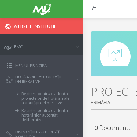
WEBSITE INSTITUȚIE
EMOL
MENIUL PRINCIPAL
HOTĂRÂRILE AUTORITĂȚII
DELIBERATIVE
PROIECT
Registru pentru evidența
proiectelor de hotărâri ale
PRIMĂRIA
autorității deliberative
Registru pentru evidența
hotărârilor autorității
deliberative
0
Documente
DISPOZIȚIILE AUTORITĂȚII
EXECUTIVE