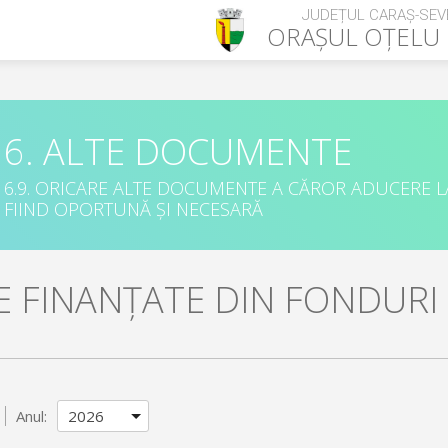
JUDEȚUL CARAȘ-SEV
ORAȘUL
OȚELU
6. ALTE DOCUMENTE
6.9. ORICARE ALTE DOCUMENTE A CĂROR ADUCERE L
FIIND OPORTUNĂ ȘI NECESARĂ
E FINANȚATE DIN FONDUR
Anul: