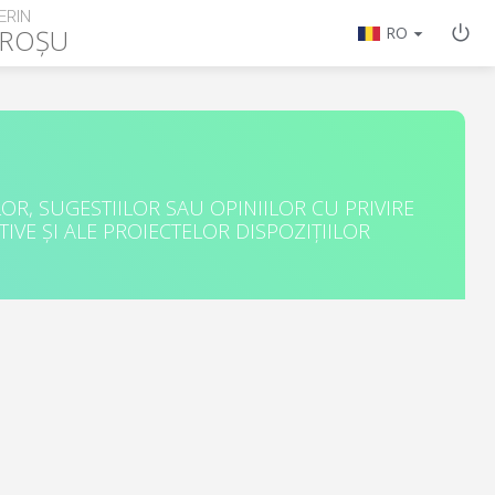
ERIN
 ROȘU
RO
R, SUGESTIILOR SAU OPINIILOR CU PRIVIRE
IVE ȘI ALE PROIECTELOR DISPOZIȚIILOR