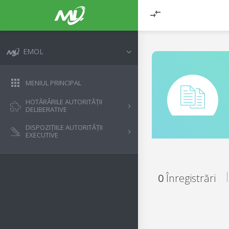
EMOL
MENIUL PRINCIPAL
HOTĂRÂRILE AUTORITĂȚII
DELIBERATIVE
DISPOZIȚIILE AUTORITĂȚII
EXECUTIVE
0
Înregistrări