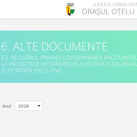
JUDEȚUL CARAȘ-SEV
ORAȘUL
OȚELU
6. ALTE DOCUMENTE
6.2. REGISTRUL PRIVIND CONSEMNAREA PROPUNERILO
LA PROIECTELE HOTĂRÂRILOR AUTORITĂȚII DELIBERAT
AUTORITĂȚII EXECUTIVE
Anul
: