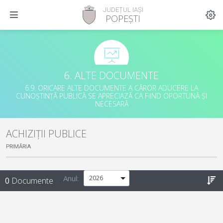
JUDEȚUL IAȘI
POPEȘTI
6. ALTE DOCUMENTE
6.9. ORICARE ALTE DOCUMENTE A CĂROR ADUCERE LA
CUNOȘTINȚĂ PUBLICĂ SE APRECIAZĂ CA FIIND OPORTUNĂ ȘI
NECESARĂ
ACHIZIȚII PUBLICE
PRIMĂRIA
Anul:
0
Documente