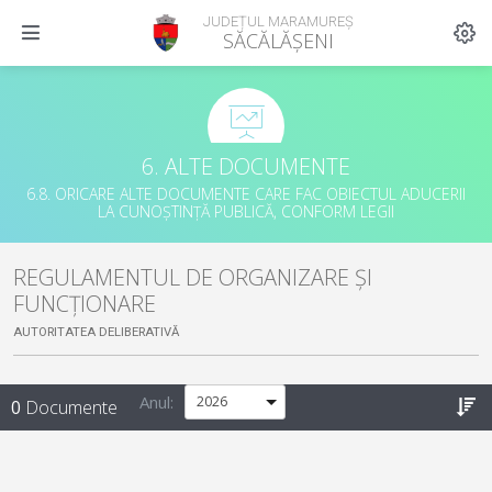
JUDEȚUL MARAMUREȘ
SĂCĂLĂȘENI
6. ALTE DOCUMENTE
6.8. ORICARE ALTE DOCUMENTE CARE FAC OBIECTUL ADUCERII
LA CUNOȘTINȚĂ PUBLICĂ, CONFORM LEGII
REGULAMENTUL DE ORGANIZARE ȘI
FUNCȚIONARE
AUTORITATEA DELIBERATIVĂ
Anul:
0
Documente