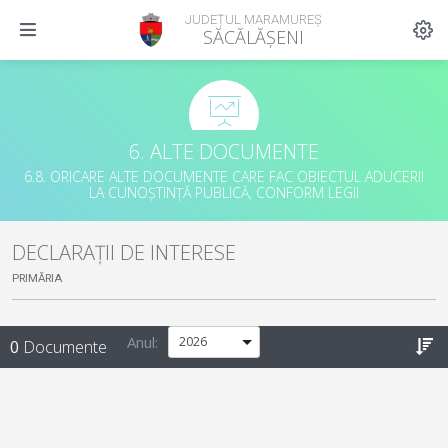
JUDEȚUL MARAMUREȘ
SĂCĂLĂȘENI
6. ALTE DOCUMENTE
6.8. ORICARE ALTE DOCUMENTE CARE FAC OBIECTUL ADUCERII
LA CUNOȘTINȚĂ PUBLICĂ, CONFORM LEGII
DECLARAȚII DE INTERESE
PRIMĂRIA
Anul:
0
Documente