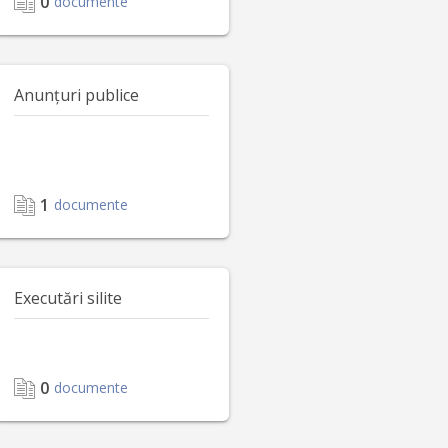
0
documente
Anunțuri publice
1
documente
Executări silite
0
documente