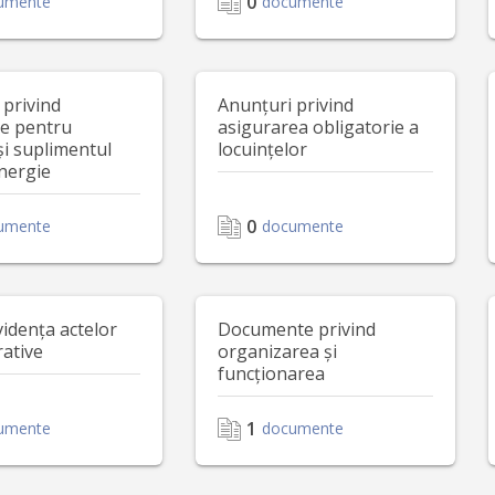
0
umente
documente
 privind
Anunțuri privind
le pentru
asigurarea obligatorie a
și suplimentul
locuințelor
nergie
0
umente
documente
vidența actelor
Documente privind
rative
organizarea și
funcționarea
1
umente
documente