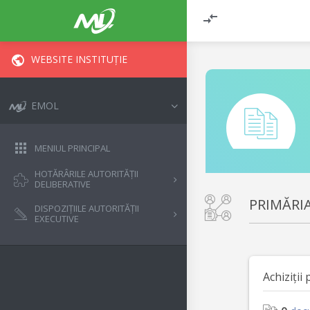
WEBSITE INSTITUȚIE
EMOL
MENIUL PRINCIPAL
HOTĂRÂRILE AUTORITĂȚII
DELIBERATIVE
PRIMĂRI
DISPOZIȚIILE AUTORITĂȚII
EXECUTIVE
Achiziții 