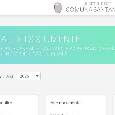
JUDEȚUL BIHOR
COMUNA
SÂNTA
ALTE DOCUMENTE
6.9. ORICARE ALTE DOCUMENTE A CĂROR ADUCERE L
FIIND OPORTUNĂ ȘI NECESARĂ
A
Anul:
publice
Alte documente