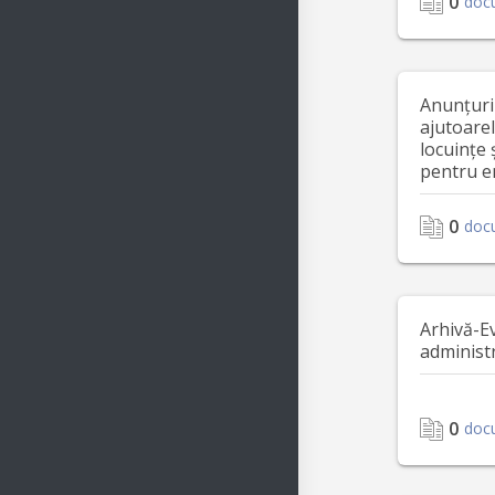
0
doc
Anunțuri
ajutoare
locuințe 
pentru e
0
doc
Arhivă-E
administ
0
doc