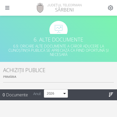
JUDEȚUL TELEORMAN
SÂRBENI
6. ALTE DOCUMENTE
6.9. ORICARE ALTE DOCUMENTE A CĂROR ADUCERE LA
CUNOȘTINȚĂ PUBLICĂ SE APRECIAZĂ CA FIIND OPORTUNĂ ȘI
NECESARĂ
ACHIZIȚII PUBLICE
PRIMĂRIA
Anul:
0
Documente