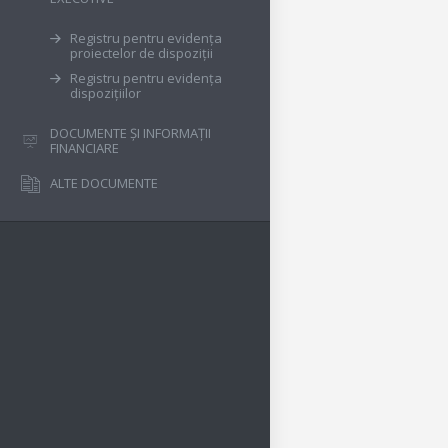
Registru pentru evidența
proiectelor de dispoziții
Registru pentru evidența
dispozițiilor
DOCUMENTE ȘI INFORMAȚII
FINANCIARE
ALTE DOCUMENTE