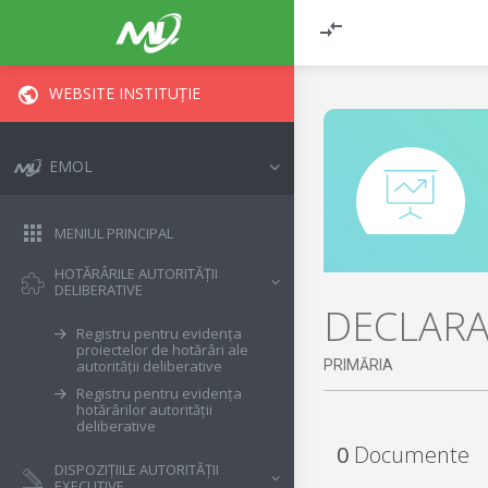
WEBSITE INSTITUȚIE
EMOL
MENIUL PRINCIPAL
HOTĂRÂRILE AUTORITĂȚII
DELIBERATIVE
DECLARAȚ
Registru pentru evidența
proiectelor de hotărâri ale
PRIMĂRIA
autorității deliberative
Registru pentru evidența
hotărârilor autorității
deliberative
0
Documente
DISPOZIȚIILE AUTORITĂȚII
EXECUTIVE