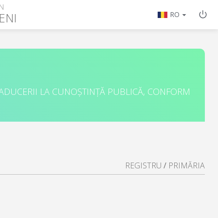
N
ENI
RO
 ADUCERII LA CUNOȘTINȚĂ PUBLICĂ, CONFORM
REGISTRU
/
PRIMĂRIA