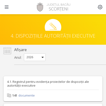
JUDEȚUL BACĂU
SCORȚENI
4. DISPOZIȚIILE AUTORITĂȚII EXECUTIVE
Afișare
Anul:
4.1. Registrul pentru evidența proiectelor de dispoziții ale
autorității executive
141
documente