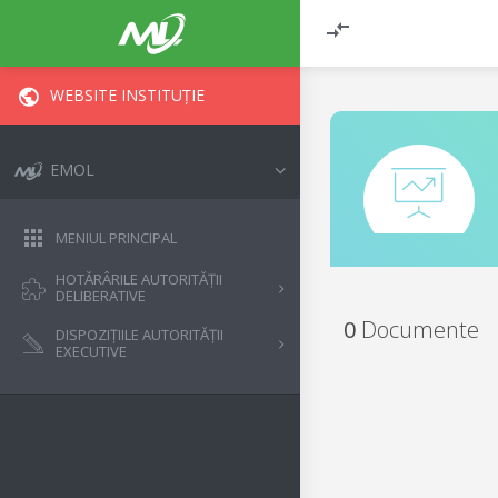
WEBSITE INSTITUȚIE
EMOL
MENIUL PRINCIPAL
HOTĂRÂRILE AUTORITĂȚII
DELIBERATIVE
0
Documente
DISPOZIȚIILE AUTORITĂȚII
EXECUTIVE