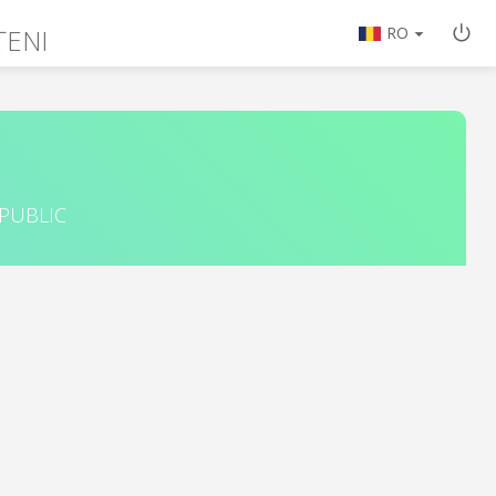
ȚENI
RO
 PUBLIC