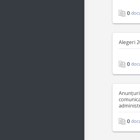
0
doc
Alegeri 
0
doc
Anunțuri
comunica
administr
0
doc