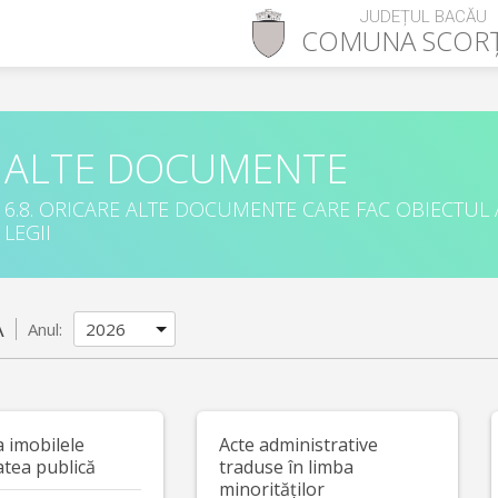
JUDEȚUL BACĂU
COMUNA
SCOR
ALTE DOCUMENTE
6.8. ORICARE ALTE DOCUMENTE CARE FAC OBIECTUL
LEGII
A
Anul:
a imobilele
Acte administrative
atea publică
traduse în limba
minorităților