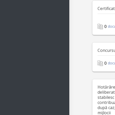
Certifica
0
doc
Concursu
0
doc
Hotărârea
deliberat
stabilesc
contribua
după caz,
mijlocii