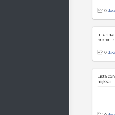
0
doc
Informar
normele 
0
doc
Lista con
mijlocii
0
doc