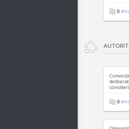
0
doc
AUTORIT
Convocări
deliberat
consilieri
0
doc
Obligații