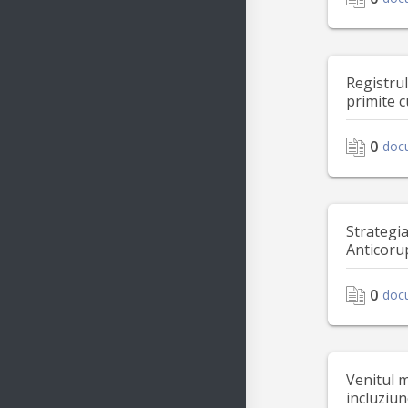
Registru
primite c
0
doc
Strategi
Anticoru
0
doc
Venitul 
incluziu