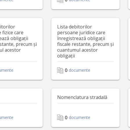
itorilor
Lista debitorilor
fizice care
persoane juridice care
ează obligații
înregistrează obligații
estante, precum și
fiscale restante, precum și
l acestor
cuantumul acestor
obligații
0
umente
documente
Nomenclatura stradală
0
umente
documente