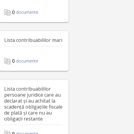
0
documente
Lista contribuabililor mari
0
documente
Lista contribuabililor
persoane juridice care au
declarat și au achitat la
scadență obligațiile fiscale
de plată și care nu au
obligații restante
0
documente