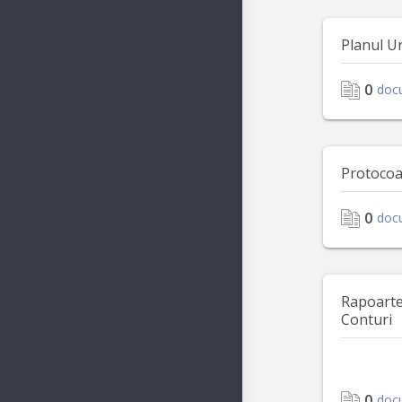
Planul U
0
doc
Protocoa
0
doc
Rapoarte 
Conturi
0
doc