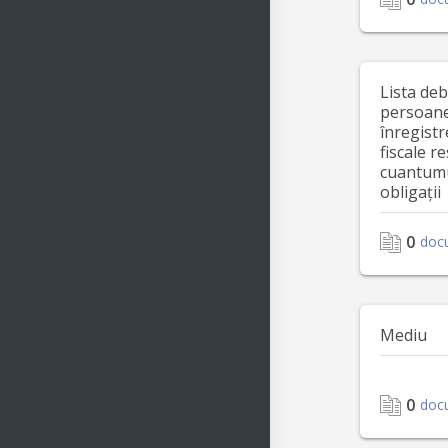
Lista deb
persoane 
înregistr
fiscale r
cuantumu
obligații
0
doc
Mediu
0
doc