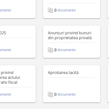
0
umente
documente
2025
Anunțuri privind bunuri
din proprietatea privată
0
umente
documente
 privind
Aprobarea tacită
rea actului
ativ fiscal
0
umente
documente