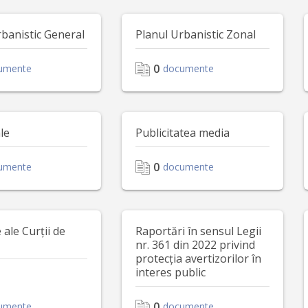
rbanistic General
Planul Urbanistic Zonal
0
umente
documente
le
Publicitatea media
0
umente
documente
ale Curții de
Raportări în sensul Legii
nr. 361 din 2022 privind
protecția avertizorilor în
interes public
0
umente
documente