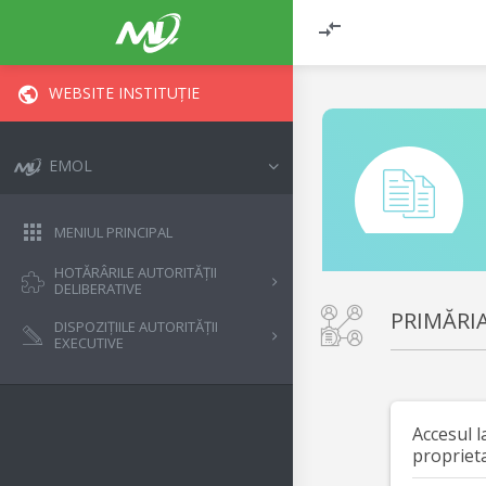
WEBSITE INSTITUȚIE
EMOL
MENIUL PRINCIPAL
HOTĂRÂRILE AUTORITĂȚII
DELIBERATIVE
PRIMĂRI
DISPOZIȚIILE AUTORITĂȚII
EXECUTIVE
Accesul l
propriet