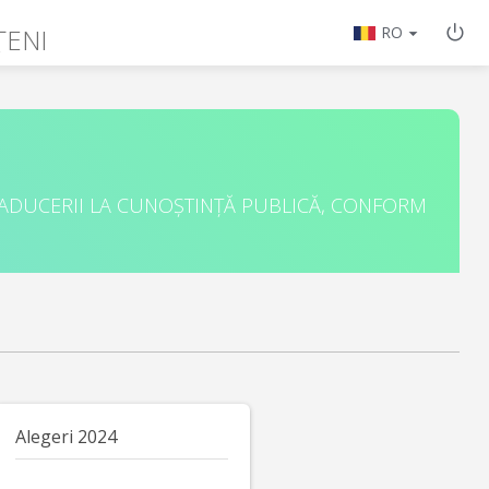
ȚENI
RO
 ADUCERII LA CUNOȘTINȚĂ PUBLICĂ, CONFORM
Alegeri 2024