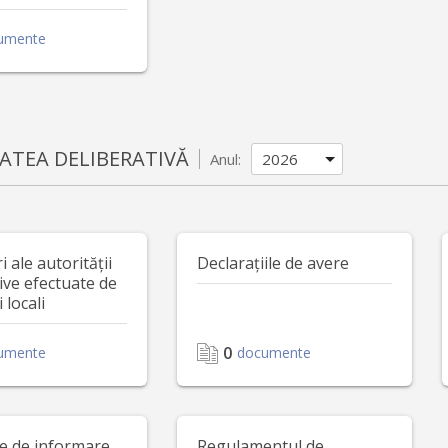
umente
ATEA DELIBERATIVĂ
Anul:
 ale autorității
Declarațiile de avere
ive efectuate de
i locali
0
umente
documente
le de informare
Regulamentul de