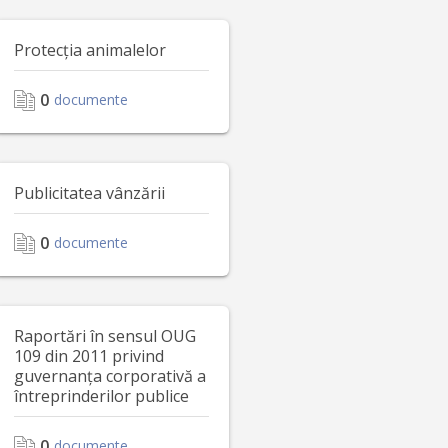
Protecția animalelor
0
documente
Publicitatea vânzării
0
documente
Raportări în sensul OUG
109 din 2011 privind
guvernanța corporativă a
întreprinderilor publice
0
documente