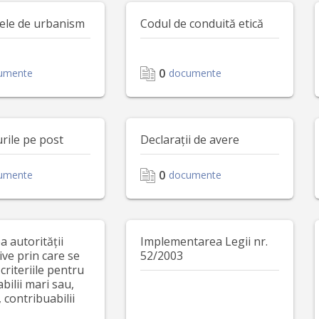
tele de urbanism
Codul de conduită etică
0
umente
documente
rile pe post
Declarații de avere
0
umente
documente
 autorității
Implementarea Legii nr.
ive prin care se
52/2003
 criteriile pentru
bilii mari sau,
 contribuabilii