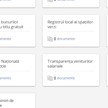
l bunurilor
Registrul local al spațiilor
u titlu gratuit
verzi
0
umente
documente
a Națională
Transparența veniturilor
pție
salariale
0
umente
documente
minim de
ne