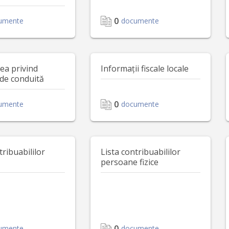
0
umente
documente
ea privind
Informații fiscale locale
de conduită
0
umente
documente
tribuabililor
Lista contribuabililor
persoane fizice
0
umente
documente