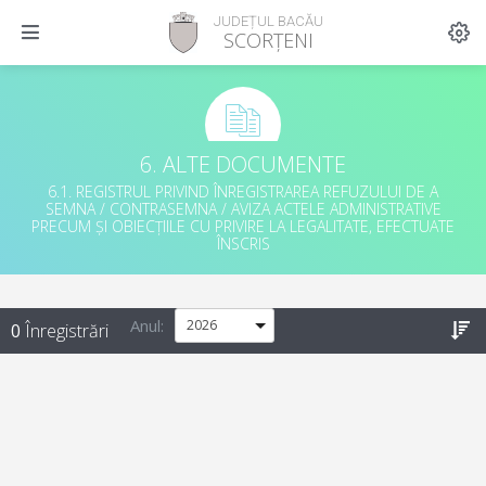
JUDEȚUL BACĂU
SCORȚENI
6. ALTE DOCUMENTE
6.1. REGISTRUL PRIVIND ÎNREGISTRAREA REFUZULUI DE A
SEMNA / CONTRASEMNA / AVIZA ACTELE ADMINISTRATIVE
PRECUM ȘI OBIECȚIILE CU PRIVIRE LA LEGALITATE, EFECTUATE
ÎNSCRIS
Anul
:
0
Înregistrări