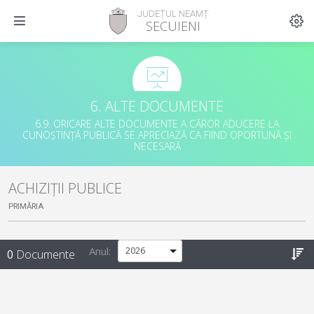
JUDEȚUL NEAMȚ
SECUIENI
6. ALTE DOCUMENTE
6.9. ORICARE ALTE DOCUMENTE A CĂROR ADUCERE LA
CUNOȘTINȚĂ PUBLICĂ SE APRECIAZĂ CA FIIND OPORTUNĂ ȘI
NECESARĂ
ACHIZIȚII PUBLICE
PRIMĂRIA
Anul:
0
Documente