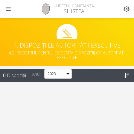
JUDEȚUL CONSTANȚA
SILIȘTEA
4. DISPOZIȚIILE AUTORITĂȚII EXECUTIVE
4.2. REGISTRUL PENTRU EVIDENȚA DISPOZIȚIILOR AUTORITĂȚII
EXECUTIVE
Anul:
0
Dispoziții