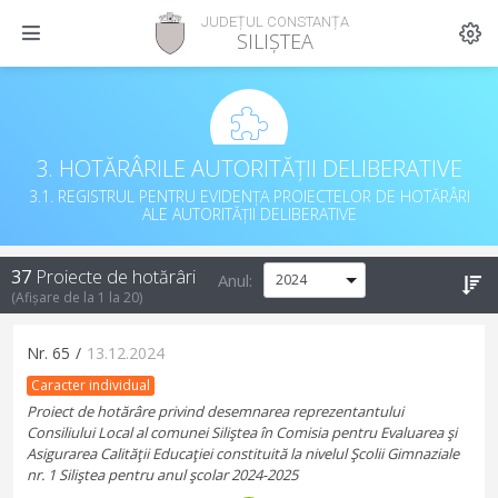
JUDEȚUL CONSTANȚA
SILIȘTEA
3. HOTĂRÂRILE AUTORITĂȚII DELIBERATIVE
3.1. REGISTRUL PENTRU EVIDENȚA PROIECTELOR DE HOTĂRÂRI
ALE AUTORITĂȚII DELIBERATIVE
37
Proiecte de hotărâri
Anul:
(Afișare de la
1
la
20
)
Nr.
65
/
13.12.2024
Caracter individual
Proiect de hotărâre privind desemnarea reprezentantului
Consiliului Local al comunei Siliştea în Comisia pentru Evaluarea şi
Asigurarea Calităţii Educaţiei constituită la nivelul Şcolii Gimnaziale
nr. 1 Siliştea pentru anul şcolar 2024-2025