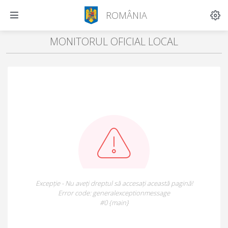
ROMÂNIA
MONITORUL OFICIAL LOCAL
Excepție - Nu aveți dreptul să accesați această pagină!
Error code: generalexceptionmessage
#0 {main}